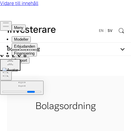
Investerare
EN
SV
Bolagsstyrning
Bolagsordning