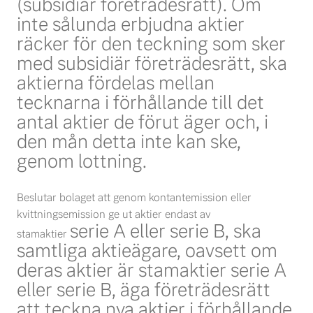
(subsidiär
företrädesrätt). Om
inte sålunda erbjudna aktier
räcker för den teckning som sker
med subsidiär f
öreträdesrätt, ska
aktierna fördelas mellan
tecknarna i förhållande till det
antal aktier de förut äger
och, i
den mån detta inte kan ske,
genom lottning.
Beslutar bolaget att genom kontantemission eller
kvittningsemission ge ut aktier endast av
serie A eller serie B, ska
stamaktier
samtliga aktieägare, oavsett om
deras aktier är stamaktier serie A
eller serie
B, äga företrädesrätt
att teckna nya aktier i förhållande