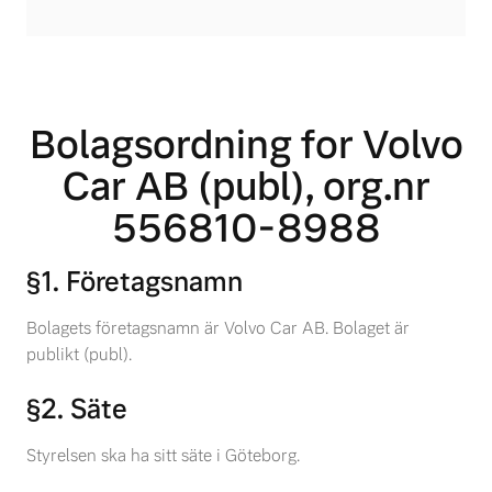
Bolagsordning for Volvo
Car AB (publ), org.nr
556810-8988
§1. Företagsnamn
Bolagets företagsnamn är Volvo Car AB. Bolaget är
publikt (publ).
§2. Säte
Styrelsen ska ha sitt säte i Göteborg.